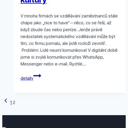
V mnoha firmách se vzdělávání zaměstnanců stále
chápe jako „nice to have“ – něco, co se řeší, až
když zbude čas nebo peníze. Jenže právě
nedostatek systematického vzdělávání může být
tím, co firmu pomalu, ale jistě rozloží zevnitř.
Problém: Lidé neumí komunikovat V digitální době
jsme si zvykli komunikovat přes WhatsApp,
Messenger nebo e-mail. Rychlé…
Tichý
detaily
zabiják
firemní
kultury
Předchozí
Navigace
1
2
stránka
na
stránce