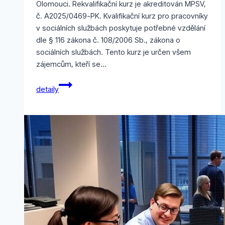
Olomouci. Rekvalifikační kurz je akreditován MPSV,
č. A2025/0469-PK. Kvalifikační kurz pro pracovníky
v sociálních službách poskytuje potřebné vzdělání
dle § 116 zákona č. 108/2006 Sb., zákona o
sociálních službách. Tento kurz je určen všem
zájemcům, kteří se…
Přijímáme
detaily
přihlášky
do
kvalifikačního
kurzu
pro
pracovníky
v
sociálních
službách