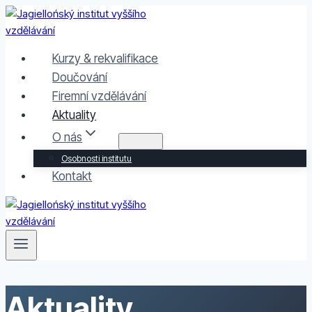
Přeskočit
na
obsah
Kurzy & rekvalifikace
Doučování
Firemní vzdělávání
Aktuality
O nás
Osobnosti institutu
Kontakt
Aktuality