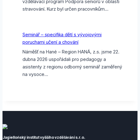
vzdělávací program Podpora seniorů v oblasti
stravování. Kurz byl určen pracovníkům…
Seminář – specifika dětí s vývojovými
poruchami učení a chování
Náměšť na Hané – Region HANÁ, z.s. jsme 22.
dubna 2026 uspořádali pro pedagogy a
asistenty z regionu odborný seminář zaměřený
na vysoce…
Jagiellońský institut vyššího vzdělávání s.r.o.