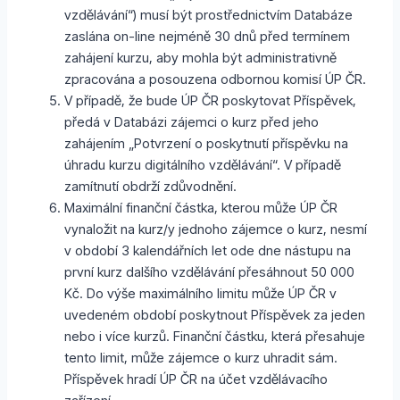
vzdělávání“) musí být prostřednictvím Databáze
zaslána on-line nejméně 30 dnů před termínem
zahájení kurzu, aby mohla být administrativně
zpracována a posouzena odbornou komisí ÚP ČR.
V případě, že bude ÚP ČR poskytovat Příspěvek,
předá v Databázi zájemci o kurz před jeho
zahájením „Potvrzení o poskytnutí příspěvku na
úhradu kurzu digitálního vzdělávání“. V případě
zamítnutí obdrží zdůvodnění.
Maximální finanční částka, kterou může ÚP ČR
vynaložit na kurz/y jednoho zájemce o kurz, nesmí
v období 3 kalendářních let ode dne nástupu na
první kurz dalšího vzdělávání přesáhnout 50 000
Kč. Do výše maximálního limitu může ÚP ČR v
uvedeném období poskytnout Příspěvek za jeden
nebo i více kurzů. Finanční částku, která přesahuje
tento limit, může zájemce o kurz uhradit sám.
Příspěvek hradí ÚP ČR na účet vzdělávacího