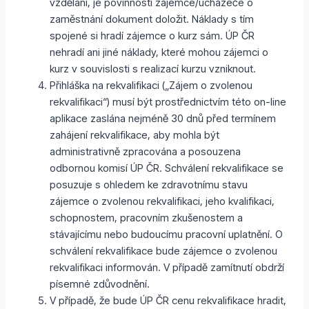
vzdělání, je povinností zájemce/uchazeče o
zaměstnání dokument doložit. Náklady s tím
spojené si hradí zájemce o kurz sám. ÚP ČR
nehradí ani jiné náklady, které mohou zájemci o
kurz v souvislosti s realizací kurzu vzniknout.
Přihláška na rekvalifikaci („Zájem o zvolenou
rekvalifikaci“) musí být prostřednictvím této on-line
aplikace zaslána nejméně 30 dnů před termínem
zahájení rekvalifikace, aby mohla být
administrativně zpracována a posouzena
odbornou komisí ÚP ČR. Schválení rekvalifikace se
posuzuje s ohledem ke zdravotnímu stavu
zájemce o zvolenou rekvalifikaci, jeho kvalifikaci,
schopnostem, pracovním zkušenostem a
stávajícímu nebo budoucímu pracovní uplatnění. O
schválení rekvalifikace bude zájemce o zvolenou
rekvalifikaci informován. V případě zamítnutí obdrží
písemné zdůvodnění.
V případě, že bude ÚP ČR cenu rekvalifikace hradit,