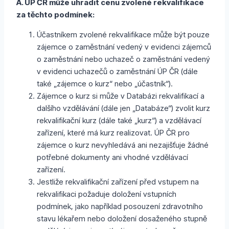
A. ÚP ČR může uhradit cenu zvolené rekvalifikace
za těchto podmínek:
Účastníkem zvolené rekvalifikace může být pouze
zájemce o zaměstnání vedený v evidenci zájemců
o zaměstnání nebo uchazeč o zaměstnání vedený
v evidenci uchazečů o zaměstnání ÚP ČR (dále
také „zájemce o kurz“ nebo „účastník“).
Zájemce o kurz si může v Databázi rekvalifikací a
dalšího vzdělávání (dále jen „Databáze“) zvolit kurz
rekvalifikační kurz (dále také „kurz“) a vzdělávací
zařízení, které má kurz realizovat. ÚP ČR pro
zájemce o kurz nevyhledává ani nezajišťuje žádné
potřebné dokumenty ani vhodné vzdělávací
zařízení.
Jestliže rekvalifikační zařízení před vstupem na
rekvalifikaci požaduje doložení vstupních
podmínek, jako například posouzení zdravotního
stavu lékařem nebo doložení dosaženého stupně