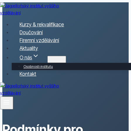
Přeskočit
na
obsah
Kurzy & rekvalifikace
Doučování
Firemní vzdělávání
Aktuality
O nás
Osobnosti institutu
Kontakt
Podmínky pro