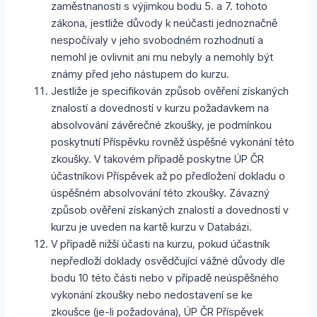
zaměstnanosti s výjimkou bodu 5. a 7. tohoto
zákona, jestliže důvody k neúčasti jednoznačně
nespočívaly v jeho svobodném rozhodnutí a
nemohl je ovlivnit ani mu nebyly a nemohly být
známy před jeho nástupem do kurzu.
Jestliže je specifikován způsob ověření získaných
znalostí a dovedností v kurzu požadavkem na
absolvování závěrečné zkoušky, je podmínkou
poskytnutí Příspěvku rovněž úspěšné vykonání této
zkoušky. V takovém případě poskytne ÚP ČR
účastníkovi Příspěvek až po předložení dokladu o
úspěšném absolvování této zkoušky. Závazný
způsob ověření získaných znalostí a dovedností v
kurzu je uveden na kartě kurzu v Databázi.
V případě nižší účasti na kurzu, pokud účastník
nepředloží doklady osvědčující vážné důvody dle
bodu 10 této části nebo v případě neúspěšného
vykonání zkoušky nebo nedostavení se ke
zkoušce (je-li požadována), ÚP ČR Příspěvek