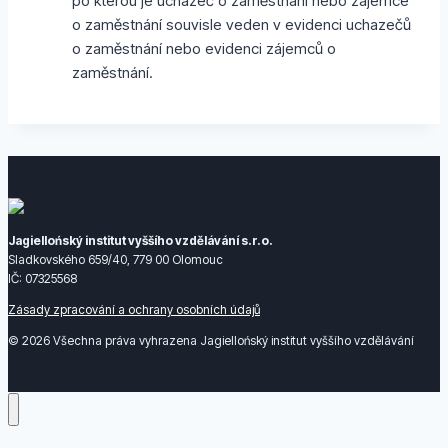
po kterou je uchazeč o zaměstnání nebo zájemce
o zaměstnání souvisle veden v evidenci uchazečů
o zaměstnání nebo evidenci zájemců o
zaměstnání.
Jagiellońský institut vyššího vzdělávání s.r.o.
Sladkovského 659/40, 779 00 Olomouc
IČ: 07325568
Zásady zpracování a ochrany osobních údajů
© 2026 Všechna práva vyhrazena Jagiellońský institut vyššího vzdělávání