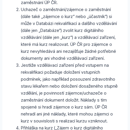
zaměstnání ÚP ČR.
Uchazeč o zaměstnání/zájemce o zaměstnání
(dále také „zájemce o kurz“ nebo „účastník“) si
může v Databázi rekvalifikací a dalšího vzdělávání
(dále jen „Databáze“) zvolit kurz digitálního
vzdělávání (dále jen „kurz“) a vzdělávací zařízení,
které má kurz realizovat. ÚP ČR pro zájemce o
kurz nevyhledává ani nezajišťuje žádné potřebné
dokumenty ani vhodné vzdělávací zařízení.
Jestliže vzdělávací zařízení před vstupem na
rekvalifikaci požaduje doložení vstupních
podmínek, jako například posouzení zdravotního
stavu lékařem nebo doložení dosaženého stupně
vzdělání, je povinností zájemce/uchazeče o
zaměstnání dokument doložit. Náklady s tím
spojené si hradí zájemce o kurz sám. ÚP ČR
nehradí ani jiné náklady, které mohou zájemci o
kurz v souvislosti s realizací kurzu vzniknout.
Přihláška na kurz („Zájem o kurz digitálního