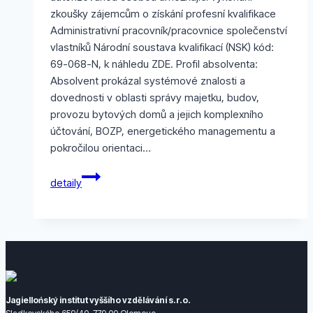
zkoušky zájemcům o získání profesní kvalifikace
Administrativní pracovník/pracovnice společenství
vlastníků Národní soustava kvalifikací (NSK) kód:
69-068-N, k náhledu ZDE. Profil absolventa:
Absolvent prokázal systémové znalosti a
dovednosti v oblasti správy majetku, budov,
provozu bytových domů a jejich komplexního
účtování, BOZP, energetického managementu a
pokročilou orientaci…
Ověření
detaily
profesní
kvalifikace
NSK
–
Administrativní
pracovník
SVJ
Jagiellońský institut vyššího vzdělávání s.r.o.