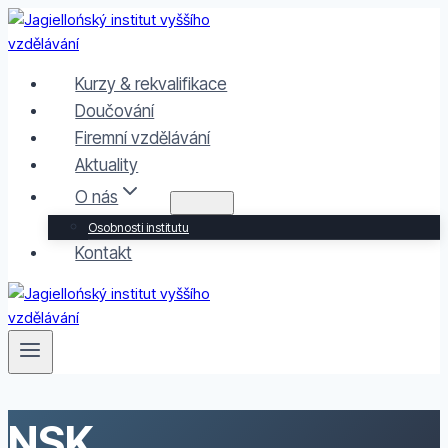
Přeskočit
na
obsah
Kurzy & rekvalifikace
Doučování
Firemní vzdělávání
Aktuality
O nás
Osobnosti institutu
Kontakt
NSK