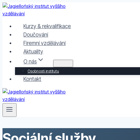
Přeskočit
na
obsah
Kurzy & rekvalifikace
Doučování
Firemní vzdělávání
Aktuality
O nás
Osobnosti institutu
Kontakt
Sociální služby