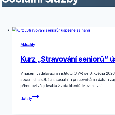
Aktuality
Kurz „Stravování seniorů“ 
V našem vzdělávacím institutu (JIVV) se 6. května 202
sociálních službách, sociálním pracovníkům i dalším z
přímo ovlivňují kvalitu života klientů. Mezi hlavní…
Kurz
detaily
„Stravování
seniorů“
úspěšně