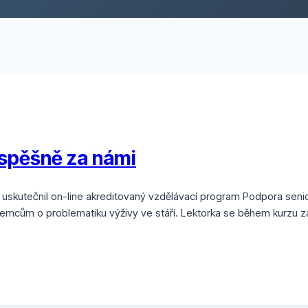
úspěšně za námi
6 uskutečnil on-line akreditovaný vzdělávací program Podpora senio
ájemcům o problematiku výživy ve stáří. Lektorka se během kurzu za